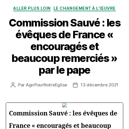
Catégories
ALLER PLUS LOIN
LE CHANGEMENT À L’ŒUVRE
Commission Sauvé : les
évêques de France «
encouragés et
beaucoup remerciés »
par le pape
Par
AgirPourNotreEglise
13 décembre 2021
Auteur
Date
de
de
l’article
l’article
Commission Sauvé : les évêques de
France « encouragés et beaucoup