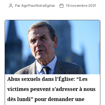
Par
AgirPourNotreEglise
19 novembre 2021
Auteur
Date
de
de
l’article
l’article
Abus sexuels dans l’Église: “Les
victimes peuvent s’adresser à nous
dès lundi” pour demander une