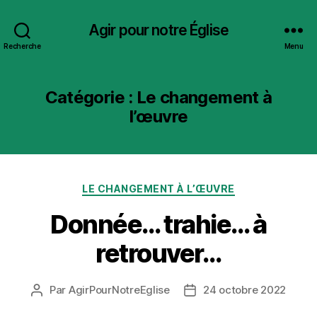
Agir pour notre Église
Recherche
Menu
Catégorie :
Le changement à
l’œuvre
Catégories
LE CHANGEMENT À L’ŒUVRE
Donnée… trahie… à
retrouver…
Par
AgirPourNotreEglise
24 octobre 2022
Auteur
Date
de
de