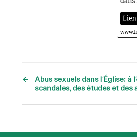
dans l
Lien 
www.le
←
Abus sexuels dans l’Église: à l
scandales, des études et des 