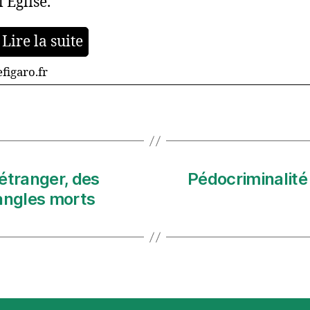
’Église.
Lire la suite
figaro.fr
’étranger, des
Pédocriminalité
angles morts