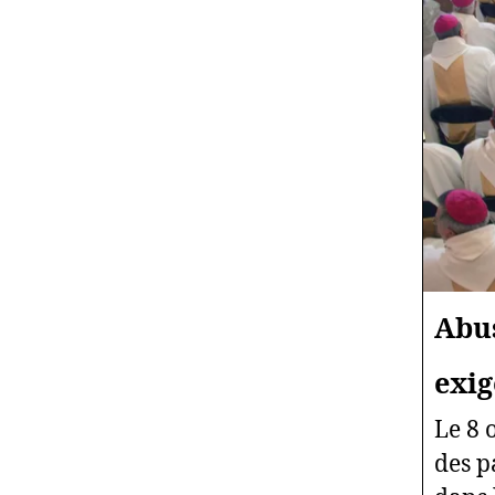
Abus
exig
Le 8 
des p