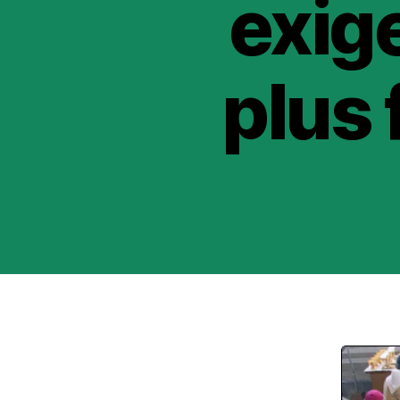
exig
plus 