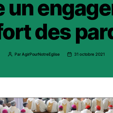
e un engag
fort des pa
Par
AgirPourNotreEglise
31 octobre 2021
Auteur
Date
de
de
l’article
l’article