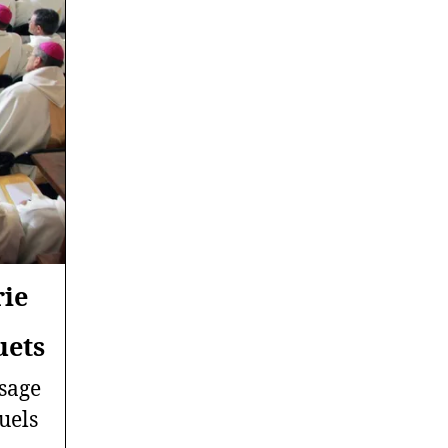
rie
uets
usage
uels