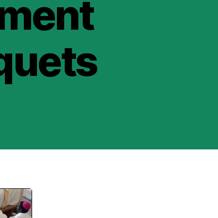
ement
rquets