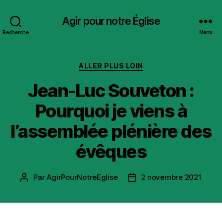
Agir pour notre Église
Recherche
Menu
Catégories
ALLER PLUS LOIN
Jean-Luc Souveton :
Pourquoi je viens à
l’assemblée plénière des
évêques
Par
AgirPourNotreEglise
2 novembre 2021
Auteur
Date
de
de
l’article
l’article