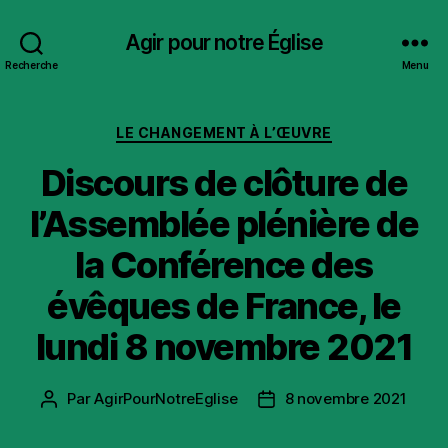
Agir pour notre Église
Recherche
Menu
Catégories
LE CHANGEMENT À L’ŒUVRE
Discours de clôture de
l’Assemblée plénière de
la Conférence des
évêques de France, le
lundi 8 novembre 2021
Par
AgirPourNotreEglise
8 novembre 2021
Auteur
Date
de
de
l’article
l’article