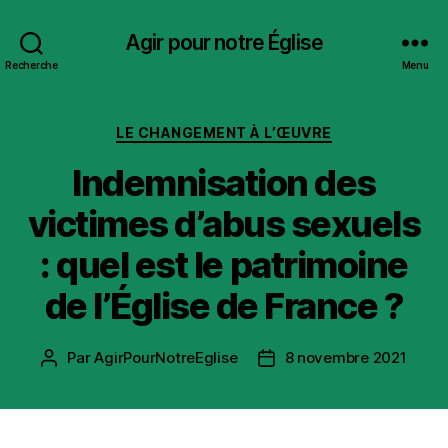
Agir pour notre Église
Recherche
Menu
Catégories
LE CHANGEMENT À L’ŒUVRE
Indemnisation des
victimes d’abus sexuels
: quel est le patrimoine
de l’Église de France ?
Par
AgirPourNotreEglise
8 novembre 2021
Auteur
Date
de
de
l’article
l’article