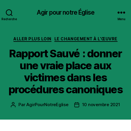
Agir pour notre Église
Recherche
Menu
Catégories
ALLER PLUS LOIN
LE CHANGEMENT À L’ŒUVRE
Rapport Sauvé : donner
une vraie place aux
victimes dans les
procédures canoniques
Par
AgirPourNotreEglise
10 novembre 2021
Auteur
Date
de
de
l’article
l’article