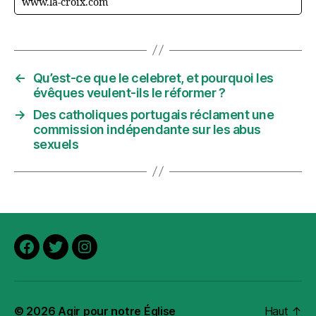
www.la-croix.com
←
Qu’est-ce que le celebret, et pourquoi les
évêques veulent-ils le réformer ?
→
Des catholiques portugais réclament une
commission indépendante sur les abus
sexuels
Facebook
Twitter
Instagram
© 2026
Agir pour notre Église
Haut
↑