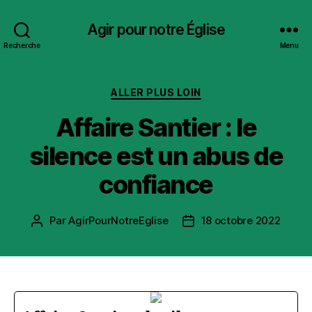
Agir pour notre Église
Recherche
Menu
Catégories
ALLER PLUS LOIN
Affaire Santier : le
silence est un abus de
confiance
Par
AgirPourNotreEglise
18 octobre 2022
Auteur
Date
de
de
l’article
l’article