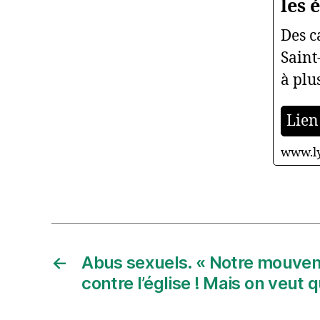
les 
Des c
Saint
à plu
Lien 
www.ly
←
Abus sexuels. « Notre mouvem
contre l’église ! Mais on veut q