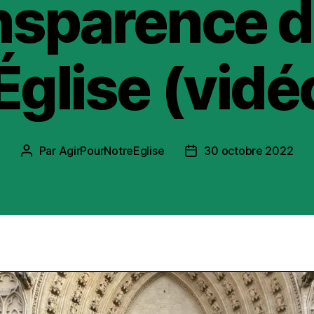
nsparence 
’Église (vidé
Par
AgirPourNotreEglise
30 octobre 2022
Auteur
Date
de
de
l’article
l’article