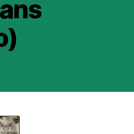
dans
o)