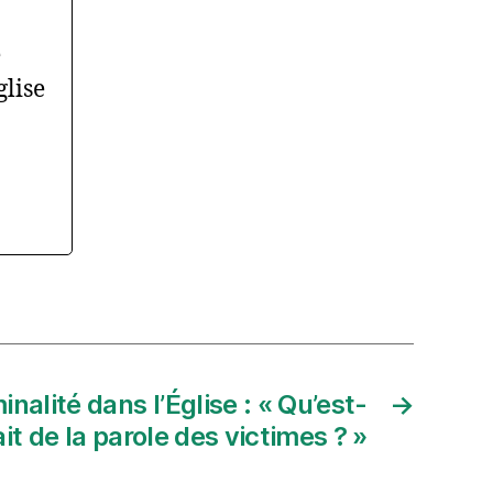
e
glise
nalité dans l’Église : « Qu’est-
→
ait de la parole des victimes ? »