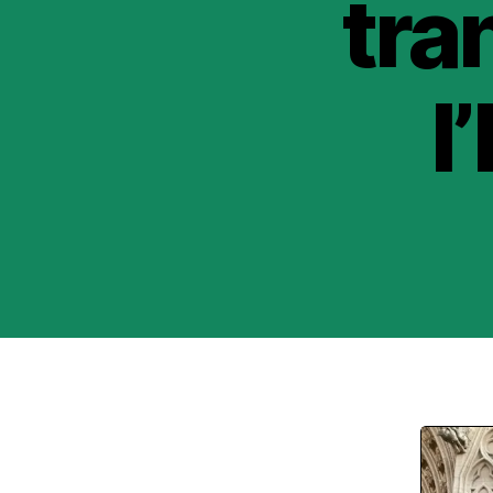
tra
l