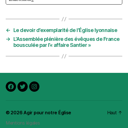
←
Le devoir d’exemplarité de l’Église lyonnaise
→
L’Assemblée plénière des évêques de France
bousculée par l’« affaire Santier »
Facebook
Twitter
Instagram
© 2026
Agir pour notre Église
Haut
↑
Mentions légales