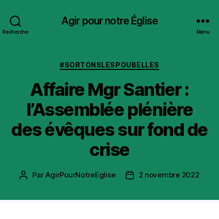
Agir pour notre Église
Recherche
Menu
Catégories
#SORTONSLESPOUBELLES
Affaire Mgr Santier :
l’Assemblée plénière
des évêques sur fond de
crise
Par
AgirPourNotreEglise
2 novembre 2022
Auteur
Date
de
de
l’article
l’article