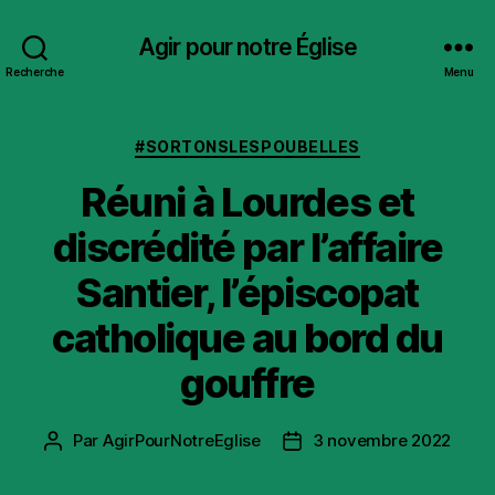
Agir pour notre Église
Recherche
Menu
Catégories
#SORTONSLESPOUBELLES
Réuni à Lourdes et
discrédité par l’affaire
Santier, l’épiscopat
catholique au bord du
gouffre
Par
AgirPourNotreEglise
3 novembre 2022
Auteur
Date
de
de
l’article
l’article