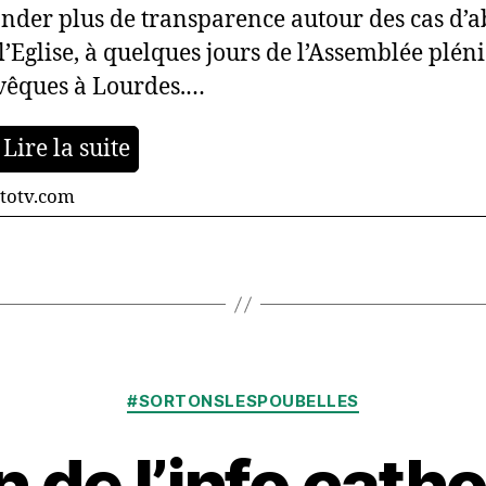
der plus de transparence autour des cas d’a
l’Eglise, à quelques jours de l’Assemblée plén
vêques à Lourdes.…
Lire la suite
totv.com
Catégories
#SORTONSLESPOUBELLES
n de l’info catho