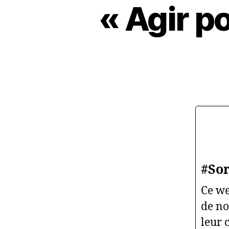
« Agir po
#So
Ce we
de no
leur 