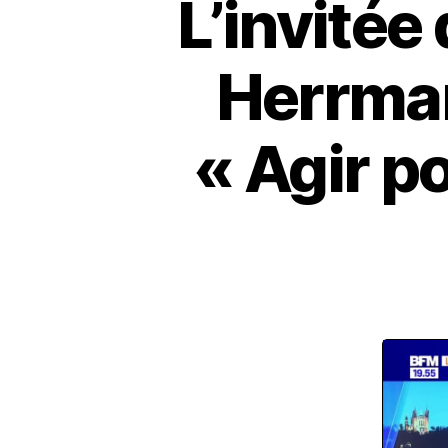
L’invitée
Herrman
« Agir po