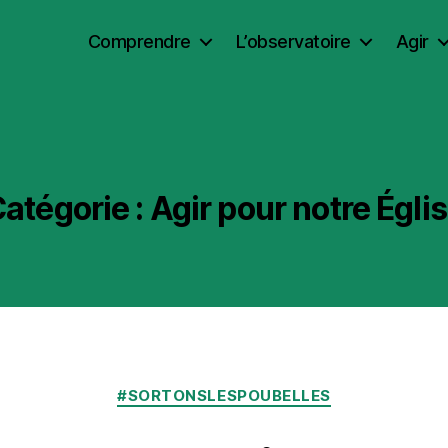
Comprendre
L’observatoire
Agir
atégorie :
Agir pour notre Égli
Catégories
#SORTONSLESPOUBELLES