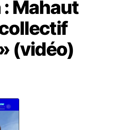
n : Mahaut
ollectif
 » (vidéo)