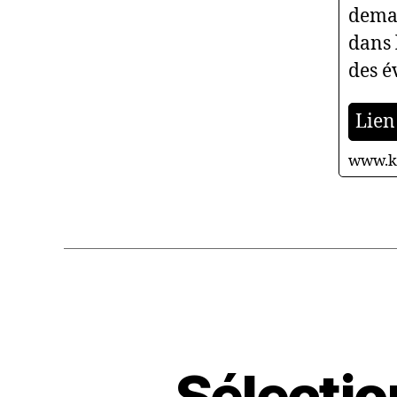
deman
dans 
des é
Lien 
www.k
Sélectio