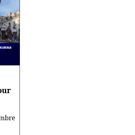
our
embre