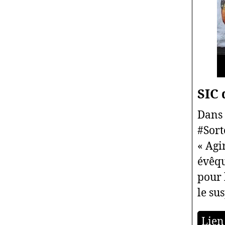
SIC 
Dans 
#Sort
« Agi
évêqu
pour 
le su
Lien 