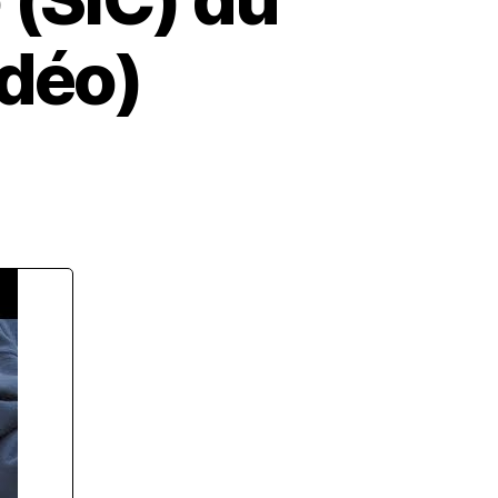
idéo)