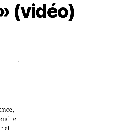
 » (vidéo)
ance,
tendre
r et