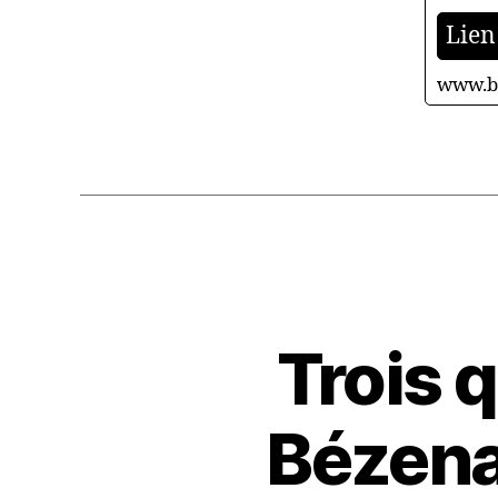
Lien 
www.b
Trois 
Bézena