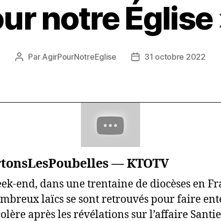
ur notre Église
Par
AgirPourNotreEglise
31 octobre 2022
Auteur
Date
de
de
l’article
l’article
rtonsLesPoubelles — KTOTV
ek-end, dans une trentaine de diocèses en Fr
mbreux laïcs se sont retrouvés pour faire en
colère après les révélations sur l’affaire Santie