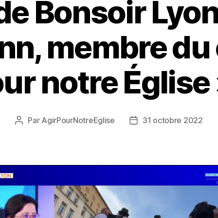
 de Bonsoir Lyo
n, membre du c
ur notre Église
Par
AgirPourNotreEglise
31 octobre 2022
Auteur
Date
de
de
l’article
l’article