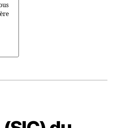
bus
ière
 (SIC) du