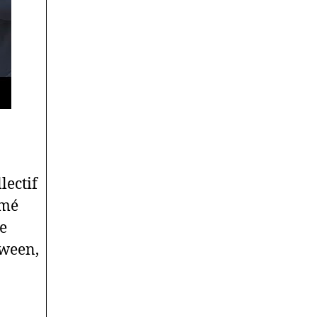
lectif
mmé
e
oween,