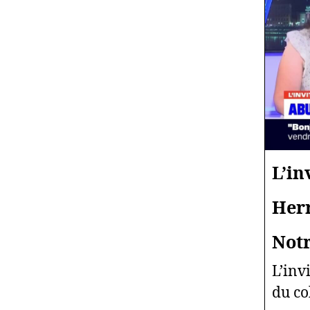
L’in
Herr
Notr
L’inv
du co