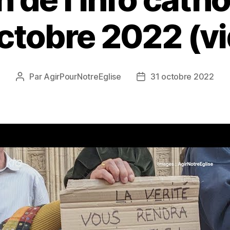
ctobre 2022 (v
Par
AgirPourNotreEglise
31 octobre 2022
Auteur
Date
de
de
l’article
l’article