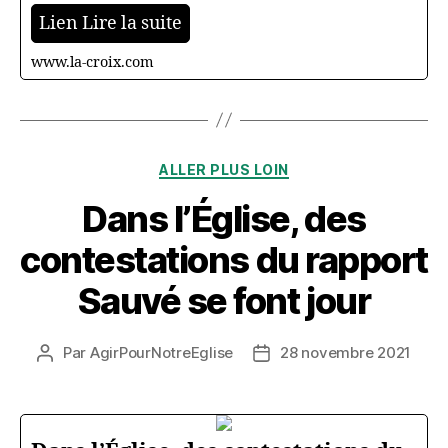
Lien Lire la suite
www.la-croix.com
Catégories
ALLER PLUS LOIN
Dans l’Église, des
contestations du rapport
Sauvé se font jour
Par
AgirPourNotreEglise
28 novembre 2021
Auteur
Date
de
de
l’article
l’article