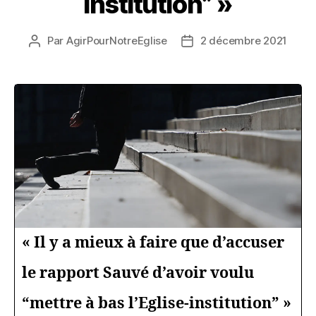
institution” »
Par
AgirPourNotreEglise
2 décembre 2021
Auteur
Date
de
de
l’article
l’article
« Il y a mieux à faire que d’accuser
le rapport Sauvé d’avoir voulu
“mettre à bas l’Eglise-institution” »