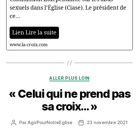
sexuels dans l’Église (Ciase). Le président de
ce…
Lien Lire la suite
www.la-croix.com
Catégories
ALLER PLUS LOIN
« Celui qui ne prend pas
sa croix… »
Par
AgirPourNotreEglise
23 novembre 2021
Auteur
Date
de
de
l’article
l’article