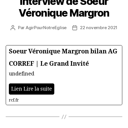
interview de Soeur
Véronique Margron
Par
AgirPourNotreEglise
22 novembre 2021
Auteur
Date
de
de
l’article
l’article
Soeur Véronique Margron bilan AG
CORREF | Le Grand Invité
undefined
Lien Lire la suite
rcf.fr