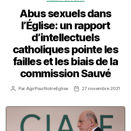
Abus sexuels dans
l’Église: un rapport
d’intellectuels
catholiques pointe les
failles et les biais de la
commission Sauvé
Par
AgirPourNotreEglise
27 novembre 2021
Auteur
Date
de
de
l’article
l’article