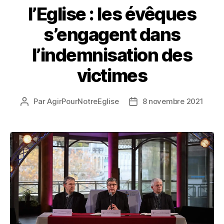
l’Eglise : les évêques
s’engagent dans
l’indemnisation des
victimes
Par
AgirPourNotreEglise
8 novembre 2021
Auteur
Date
de
de
l’article
l’article