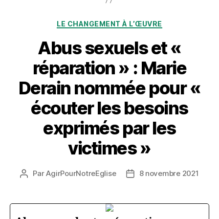
Catégories
LE CHANGEMENT À L’ŒUVRE
Abus sexuels et «
réparation » : Marie
Derain nommée pour «
écouter les besoins
exprimés par les
victimes »
Par
AgirPourNotreEglise
8 novembre 2021
Auteur
Date
de
de
l’article
l’article