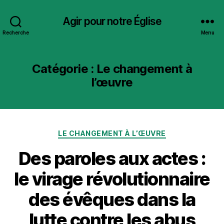
Agir pour notre Église
Recherche
Menu
Catégorie :
Le changement à
l’œuvre
Catégories
LE CHANGEMENT À L’ŒUVRE
Des paroles aux actes :
le virage révolutionnaire
des évêques dans la
lutte contre les abus