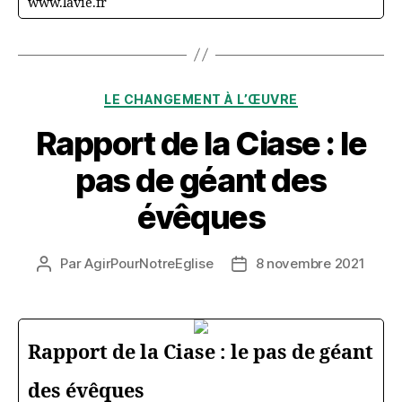
www.lavie.fr
Catégories
LE CHANGEMENT À L’ŒUVRE
Rapport de la Ciase : le
pas de géant des
évêques
Par
AgirPourNotreEglise
8 novembre 2021
Auteur
Date
de
de
l’article
l’article
Rapport de la Ciase : le pas de géant
des évêques