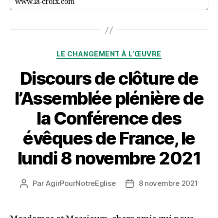
www.la-croix.com
Catégories
LE CHANGEMENT À L’ŒUVRE
Discours de clôture de
l’Assemblée plénière de
la Conférence des
évêques de France, le
lundi 8 novembre 2021
Par
AgirPourNotreEglise
8 novembre 2021
Auteur
Date
de
de
l’article
l’article