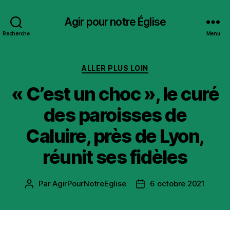
Agir pour notre Église
Recherche
Menu
Catégories
ALLER PLUS LOIN
« C’est un choc », le curé
des paroisses de
Caluire, près de Lyon,
réunit ses fidèles
Par
AgirPourNotreEglise
6 octobre 2021
Auteur
Date
de
de
l’article
l’article