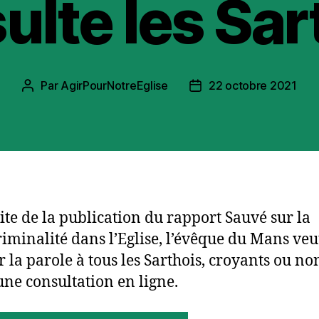
ulte les Sar
Par
AgirPourNotreEglise
22 octobre 2021
Auteur
Date
de
de
l’article
l’article
uite de la publication du rapport Sauvé sur la
iminalité dans l’Eglise, l’évêque du Mans veu
 la parole à tous les Sarthois, croyants ou non
une consultation en ligne.