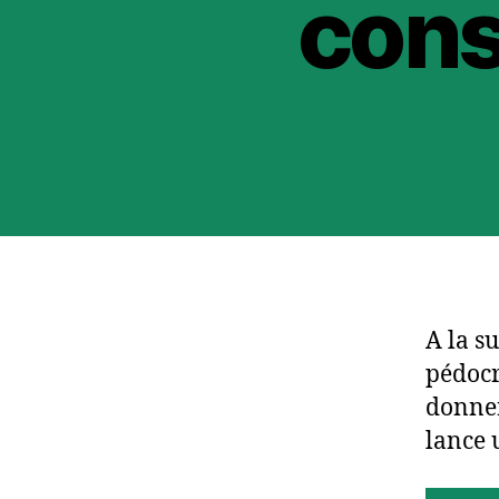
cons
A la s
pédocr
donner
lance 