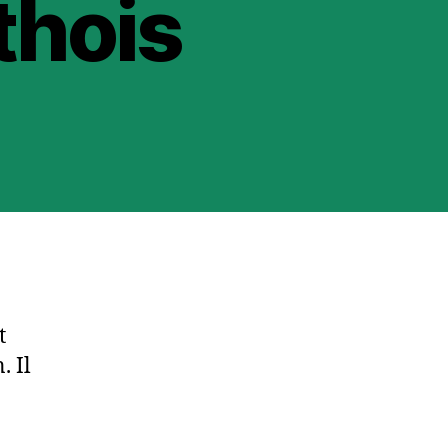
thois
t
. Il