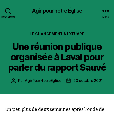
Agir pour notre Église
Recherche
Menu
Catégories
LE CHANGEMENT À L’ŒUVRE
Une réunion publique
organisée à Laval pour
parler du rapport Sauvé
Par
AgirPourNotreEglise
23 octobre 2021
Auteur
Date
de
de
l’article
l’article
Un peu plus de deux semaines après l’onde de