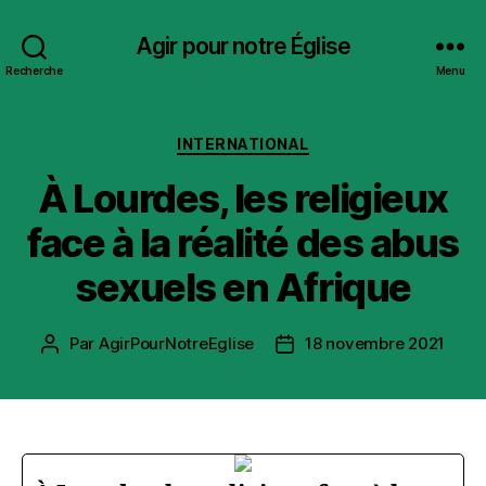
Agir pour notre Église
Recherche
Menu
Catégories
INTERNATIONAL
À Lourdes, les religieux
face à la réalité des abus
sexuels en Afrique
Par
AgirPourNotreEglise
18 novembre 2021
Auteur
Date
de
de
l’article
l’article