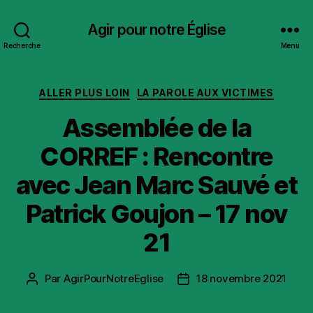
Agir pour notre Église
Recherche
Menu
Catégories
ALLER PLUS LOIN
LA PAROLE AUX VICTIMES
Assemblée de la
CORREF : Rencontre
avec Jean Marc Sauvé et
Patrick Goujon – 17 nov
21
Par
AgirPourNotreEglise
18 novembre 2021
Auteur
Date
de
de
l’article
l’article